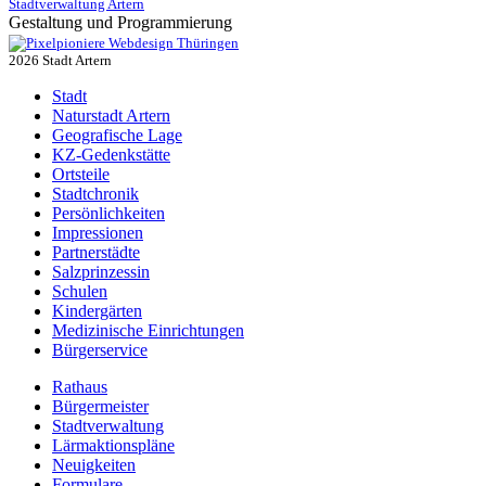
Stadtverwaltung Artern
Gestaltung und Programmierung
Webdesign Thüringen
2026 Stadt Artern
Stadt
Naturstadt Artern
Geografische Lage
KZ-Gedenkstätte
Ortsteile
Stadtchronik
Persönlichkeiten
Impressionen
Partnerstädte
Salzprinzessin
Schulen
Kindergärten
Medizinische Einrichtungen
Bürgerservice
Rathaus
Bürgermeister
Stadtverwaltung
Lärmaktionspläne
Neuigkeiten
Formulare