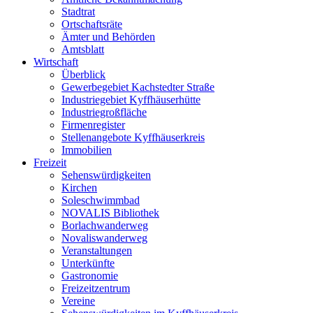
Stadtrat
Ortschaftsräte
Ämter und Behörden
Amtsblatt
Wirtschaft
Überblick
Gewerbegebiet Kachstedter Straße
Industriegebiet Kyffhäuserhütte
Industriegroßfläche
Firmenregister
Stellenangebote Kyffhäuserkreis
Immobilien
Freizeit
Sehenswürdigkeiten
Kirchen
Soleschwimmbad
NOVALIS Bibliothek
Borlachwanderweg
Novaliswanderweg
Veranstaltungen
Unterkünfte
Gastronomie
Freizeitzentrum
Vereine