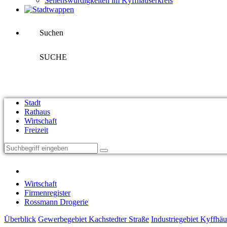
Sehenswürdigkeiten im Kyffhäuserkreis
Suchen
SUCHE
Stadt
Rathaus
Wirtschaft
Freizeit
Wirtschaft
Firmenregister
Rossmann Drogerie
Überblick
Gewerbegebiet Kachstedter Straße
Industriegebiet Kyffhäu