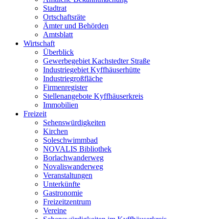
Stadtrat
Ortschaftsräte
Ämter und Behörden
Amtsblatt
Wirtschaft
Überblick
Gewerbegebiet Kachstedter Straße
Industriegebiet Kyffhäuserhütte
Industriegroßfläche
Firmenregister
Stellenangebote Kyffhäuserkreis
Immobilien
Freizeit
Sehenswürdigkeiten
Kirchen
Soleschwimmbad
NOVALIS Bibliothek
Borlachwanderweg
Novaliswanderweg
Veranstaltungen
Unterkünfte
Gastronomie
Freizeitzentrum
Vereine