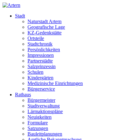
Stadt
Naturstadt Artern
Geografische Lage
KZ-Gedenkstätte
Ortsteile
Stadtchronik
Persönlichkeiten
Impressionen
Partnerstädte
Salzprinzessin
Schulen
Kindergärten
Medizinische Einrichtungen
Bürgerservice
Rathaus
Bürgermeister
Stadtverwaltung
Lärmaktionspläne
Neuigkeiten
Formulare
Satzungen
Bauleitplanungen
Amtliche Bekanntmachung