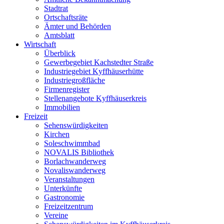
Stadtrat
Ortschaftsräte
Ämter und Behörden
Amtsblatt
Wirtschaft
Überblick
Gewerbegebiet Kachstedter Straße
Industriegebiet Kyffhäuserhütte
Industriegroßfläche
Firmenregister
Stellenangebote Kyffhäuserkreis
Immobilien
Freizeit
Sehenswürdigkeiten
Kirchen
Soleschwimmbad
NOVALIS Bibliothek
Borlachwanderweg
Novaliswanderweg
Veranstaltungen
Unterkünfte
Gastronomie
Freizeitzentrum
Vereine