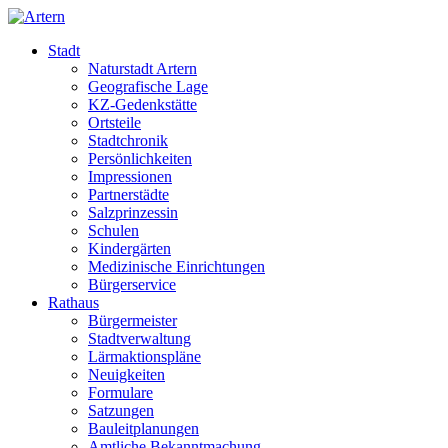
Stadt
Naturstadt Artern
Geografische Lage
KZ-Gedenkstätte
Ortsteile
Stadtchronik
Persönlichkeiten
Impressionen
Partnerstädte
Salzprinzessin
Schulen
Kindergärten
Medizinische Einrichtungen
Bürgerservice
Rathaus
Bürgermeister
Stadtverwaltung
Lärmaktionspläne
Neuigkeiten
Formulare
Satzungen
Bauleitplanungen
Amtliche Bekanntmachung