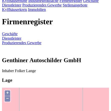
Kyffhäuserhütte
Industriegroßfläche
Firmenregister
Geschäfte
Dienstleister
Produzierendes Gewerbe
Stellenangebote
Kyffhäuserkreis
Immobilien
Firmenregister
Geschäfte
Dienstleister
Produzierendes Gewerbe
Genthiner Autoschilder GmbH
Inhaber Folker Lange
Lage
+
−