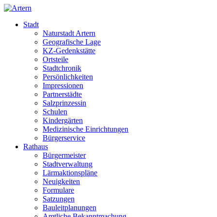
Stadt
Naturstadt Artern
Geografische Lage
KZ-Gedenkstätte
Ortsteile
Stadtchronik
Persönlichkeiten
Impressionen
Partnerstädte
Salzprinzessin
Schulen
Kindergärten
Medizinische Einrichtungen
Bürgerservice
Rathaus
Bürgermeister
Stadtverwaltung
Lärmaktionspläne
Neuigkeiten
Formulare
Satzungen
Bauleitplanungen
Amtliche Bekanntmachung