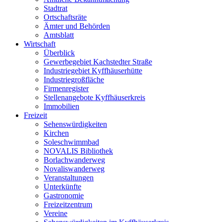
Stadtrat
Ortschaftsräte
Ämter und Behörden
Amtsblatt
Wirtschaft
Überblick
Gewerbegebiet Kachstedter Straße
Industriegebiet Kyffhäuserhütte
Industriegroßfläche
Firmenregister
Stellenangebote Kyffhäuserkreis
Immobilien
Freizeit
Sehenswürdigkeiten
Kirchen
Soleschwimmbad
NOVALIS Bibliothek
Borlachwanderweg
Novaliswanderweg
Veranstaltungen
Unterkünfte
Gastronomie
Freizeitzentrum
Vereine