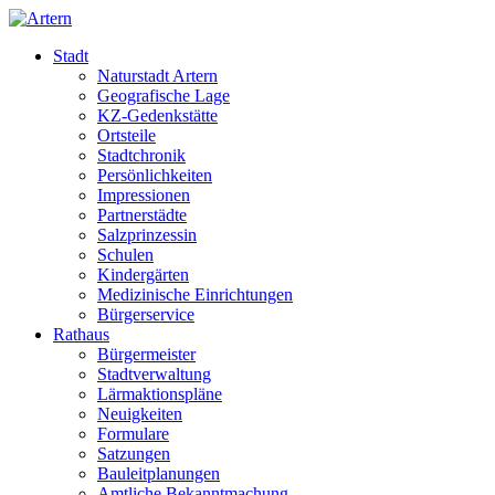
Stadt
Naturstadt Artern
Geografische Lage
KZ-Gedenkstätte
Ortsteile
Stadtchronik
Persönlichkeiten
Impressionen
Partnerstädte
Salzprinzessin
Schulen
Kindergärten
Medizinische Einrichtungen
Bürgerservice
Rathaus
Bürgermeister
Stadtverwaltung
Lärmaktionspläne
Neuigkeiten
Formulare
Satzungen
Bauleitplanungen
Amtliche Bekanntmachung