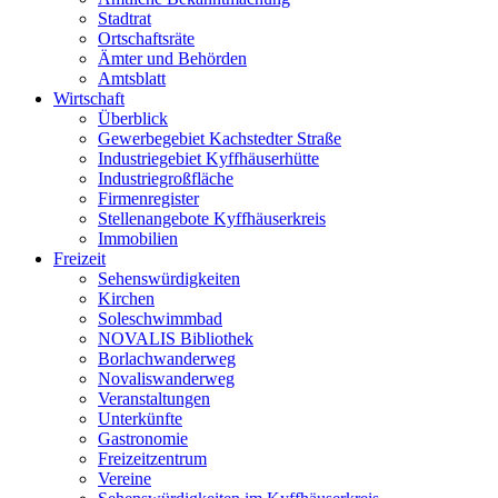
Stadtrat
Ortschaftsräte
Ämter und Behörden
Amtsblatt
Wirtschaft
Überblick
Gewerbegebiet Kachstedter Straße
Industriegebiet Kyffhäuserhütte
Industriegroßfläche
Firmenregister
Stellenangebote Kyffhäuserkreis
Immobilien
Freizeit
Sehenswürdigkeiten
Kirchen
Soleschwimmbad
NOVALIS Bibliothek
Borlachwanderweg
Novaliswanderweg
Veranstaltungen
Unterkünfte
Gastronomie
Freizeitzentrum
Vereine