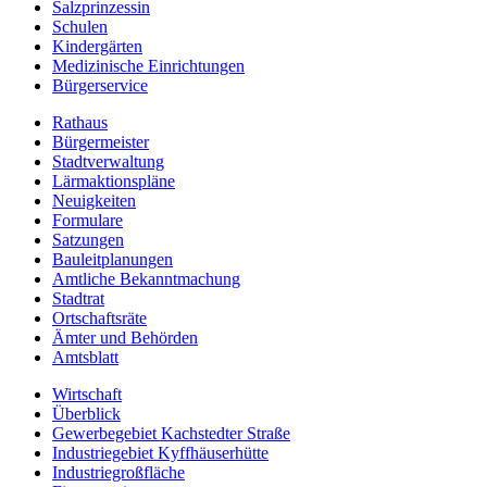
Salzprinzessin
Schulen
Kindergärten
Medizinische Einrichtungen
Bürgerservice
Rathaus
Bürgermeister
Stadtverwaltung
Lärmaktionspläne
Neuigkeiten
Formulare
Satzungen
Bauleitplanungen
Amtliche Bekanntmachung
Stadtrat
Ortschaftsräte
Ämter und Behörden
Amtsblatt
Wirtschaft
Überblick
Gewerbegebiet Kachstedter Straße
Industriegebiet Kyffhäuserhütte
Industriegroßfläche