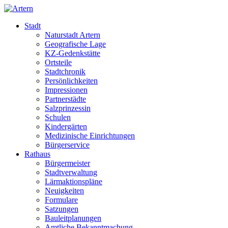
Stadt
Naturstadt Artern
Geografische Lage
KZ-Gedenkstätte
Ortsteile
Stadtchronik
Persönlichkeiten
Impressionen
Partnerstädte
Salzprinzessin
Schulen
Kindergärten
Medizinische Einrichtungen
Bürgerservice
Rathaus
Bürgermeister
Stadtverwaltung
Lärmaktionspläne
Neuigkeiten
Formulare
Satzungen
Bauleitplanungen
Amtliche Bekanntmachung