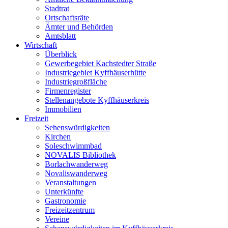
Stadtrat
Ortschaftsräte
Ämter und Behörden
Amtsblatt
Wirtschaft
Überblick
Gewerbegebiet Kachstedter Straße
Industriegebiet Kyffhäuserhütte
Industriegroßfläche
Firmenregister
Stellenangebote Kyffhäuserkreis
Immobilien
Freizeit
Sehenswürdigkeiten
Kirchen
Soleschwimmbad
NOVALIS Bibliothek
Borlachwanderweg
Novaliswanderweg
Veranstaltungen
Unterkünfte
Gastronomie
Freizeitzentrum
Vereine